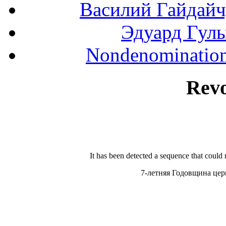
Василий Гайдайчук
Эдуард Гулы
Nondenominationa
Rev
It has been detected a sequence that could
7-летняя Годовщина цер