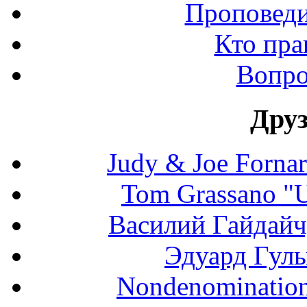
Проповеди
Кто пра
Вопро
Дру
Judy & Joe Fornara
Tom Grassano "U
Василий Гайдайчук
Эдуард Гулы
Nondenominationa