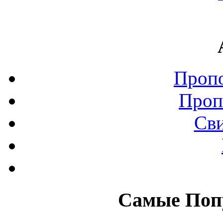
Пропо
Проп
Сви
Самые Поп