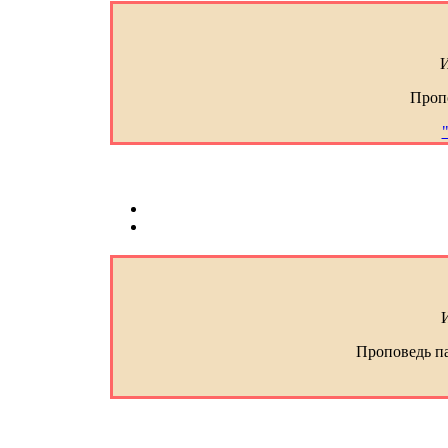
И
Проп
Проповедь п