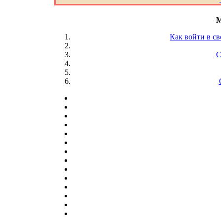
M
Как войти в св
С