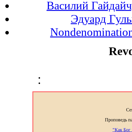
Василий Гайдайчук
Эдуард Гулы
Nondenominationa
Rev
Се
Проповедь п
"Как Бог 